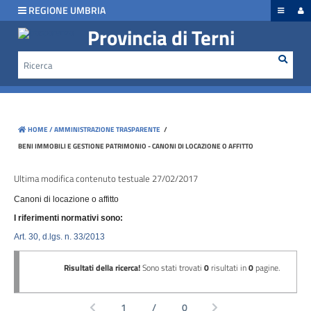
hiudi menu
REGIONE UMBRIA
Provincia di Terni
Rice
Cerca
Disposizioni
generali
Organizzazione
HOME /
AMMINISTRAZIONE TRASPARENTE
/
Consulenti
BENI IMMOBILI E GESTIONE PATRIMONIO - CANONI DI LOCAZIONE O AFFITTO
e
collaboratori
Ultima modifica contenuto testuale 27/02/2017
Canoni di locazione o affitto
Personale
I riferimenti normativi sono:
Art. 30, d.lgs. n. 33/2013
Bandi
di
concorso