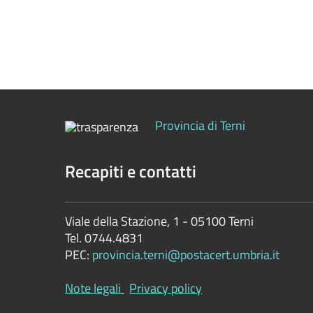
Performance
Enti
controllati
Attività
e
Provincia di Terni
procedimenti
Recapiti e contatti
Provvedimenti
Bandi
Viale della Stazione, 1 - 05100 Terni
di
Tel. 0744.4831
gara
PEC:
provincia.terni@postacert.umbria.it
e
contratti
Note legali
Privacy policy
Sovvenzioni,