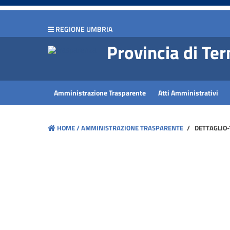
hiudi menu
REGIONE UMBRIA
Disposizioni
Provincia di Ter
generali
Organizzazione
Amministrazione Trasparente
Atti Amministrativi
Consulenti
e
HOME /
AMMINISTRAZIONE TRASPARENTE
/
DETTAGLIO
collaboratori
Personale
Bandi
di
concorso