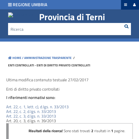
hiudi menu
REGIONE UMBRIA
Provincia di Terni
Rice
Cerca
Disposizioni
generali
Organizzazione
HOME /
AMMINISTRAZIONE TRASPARENTE
/
Consulenti
ENTI CONTROLLATI - ENTI DI DIRITTO PRIVATO CONTROLLATI
e
collaboratori
Ultima modifica contenuto testuale 27/02/2017
Enti di diritto privato controllati
Personale
I riferimenti normativi sono:
Art. 22, c. 1, lett. c), d.lgs. n. 33/2013
Art. 22, c. 2, d.lgs. n. 33/2013
Bandi
Art. 22, c. 3, d.lgs. n. 33/2013
Art. 20, c. 3, d.lgs. n. 39/2013
di
concorso