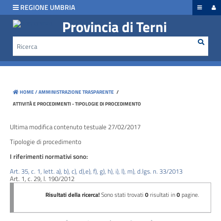
hiudi menu
REGIONE UMBRIA
Provincia di Terni
Rice
Cerca
Disposizioni
generali
Organizzazione
HOME /
AMMINISTRAZIONE TRASPARENTE
/
Consulenti
ATTIVITÀ E PROCEDIMENTI - TIPOLOGIE DI PROCEDIMENTO
e
collaboratori
Ultima modifica contenuto testuale 27/02/2017
Tipologie di procedimento
Personale
I riferimenti normativi sono:
Art. 35, c. 1, lett. a), b), c), d),e), f), g), h), i), l), m), d.lgs. n. 33/2013
Art. 1, c. 29, l. 190/2012
Bandi
di
concorso