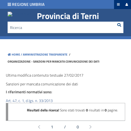
hiudi menu
REGIONE UMBRIA
Provincia di Terni
Rice
Cerca
Disposizioni
generali
Organizzazione
HOME /
AMMINISTRAZIONE TRASPARENTE
/
Consulenti
ORGANIZZAZIONE - SANZIONI PER MANCATA COMUNICAZIONE DEI DATI
e
collaboratori
Ultima modifica contenuto testuale 27/02/2017
Sanzioni per mancata comunicazione dei dati
Personale
I riferimenti normativi sono:
Art. 47, c. 1, d.lgs. n. 33/2013
Bandi
di
concorso