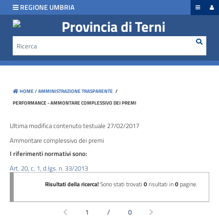
hiudi menu
REGIONE UMBRIA
Provincia di Terni
Rice
Cerca
Disposizioni
generali
Organizzazione
HOME /
AMMINISTRAZIONE TRASPARENTE
/
Consulenti
PERFORMANCE - AMMONTARE COMPLESSIVO DEI PREMI
e
collaboratori
Ultima modifica contenuto testuale 27/02/2017
Ammontare complessivo dei premi
Personale
I riferimenti normativi sono:
Art. 20, c. 1, d.lgs. n. 33/2013
Bandi
di
concorso