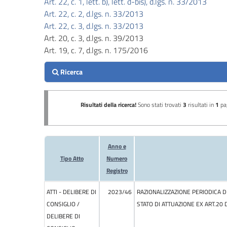
Art. 22, c. 1, lett. b), lett. d-bis), d.lgs. n. 33/2013
Performance
Art. 22, c. 2, d.lgs. n. 33/2013
Art. 22, c. 3, d.lgs. n. 33/2013
Enti
Art. 20, c. 3, d.lgs. n. 39/2013
controllati
Art. 19, c. 7, d.lgs. n. 175/2016
Attività
e
procedimenti
Provvedimenti
Bandi
di
gara
e
contratti
Sovvenzioni,