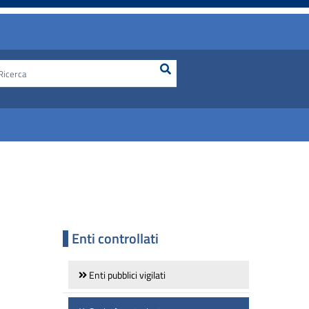
Ricerca
Cerca nel sito
Enti controllati
Enti pubblici vigilati