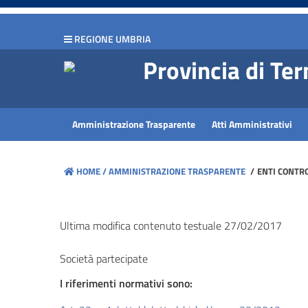
hiudi menu
REGIONE UMBRIA
Disposizioni
Provincia di Ter
generali
Organizzazione
Amministrazione Trasparente
Atti Amministrativi
Consulenti
e
HOME /
AMMINISTRAZIONE TRASPARENTE
/
ENTI CONTRO
collaboratori
Personale
Ultima modifica contenuto testuale 27/02/2017
Società partecipate
Bandi
di
I riferimenti normativi sono:
concorso