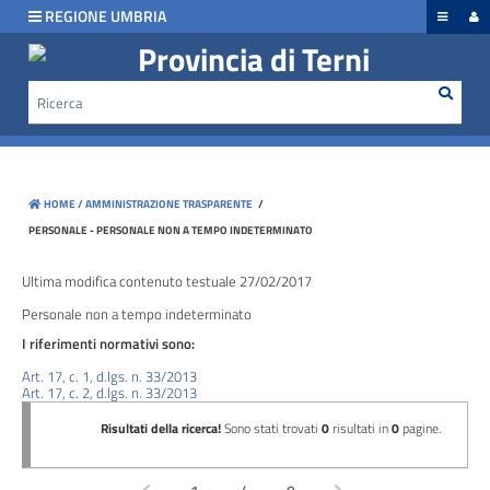
hiudi menu
REGIONE UMBRIA
Provincia di Terni
Rice
Cerca
Disposizioni
generali
Organizzazione
HOME /
AMMINISTRAZIONE TRASPARENTE
/
Consulenti
PERSONALE - PERSONALE NON A TEMPO INDETERMINATO
e
collaboratori
Ultima modifica contenuto testuale 27/02/2017
Personale non a tempo indeterminato
Personale
I riferimenti normativi sono:
Art. 17, c. 1, d.lgs. n. 33/2013
Art. 17, c. 2, d.lgs. n. 33/2013
Bandi
di
concorso