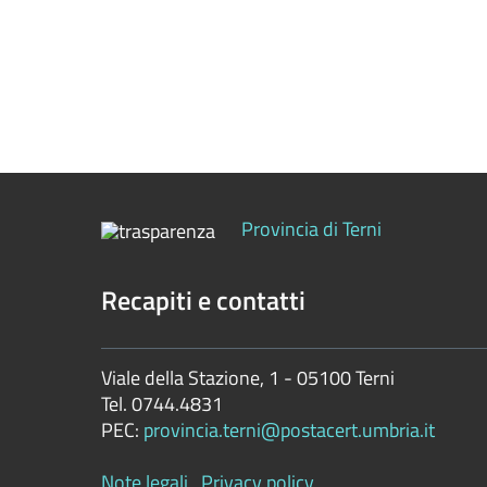
Controlli
sulle
attività
economiche
Servizi
erogati
Provincia di Terni
Pagamenti
dell'amministrazione
Recapiti e contatti
Opere
pubbliche
Viale della Stazione, 1 - 05100 Terni
Tel. 0744.4831
Pianificazione
PEC:
provincia.terni@postacert.umbria.it
e
governo
Note legali
Privacy policy