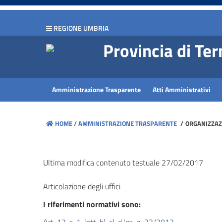
hiudi menu
REGIONE UMBRIA
Disposizioni
Provincia di Ter
generali
Organizzazione
Amministrazione Trasparente
Atti Amministrativi
Consulenti
e
HOME /
AMMINISTRAZIONE TRASPARENTE
/
ORGANIZZAZI
collaboratori
Personale
Ultima modifica contenuto testuale 27/02/2017
Articolazione degli uffici
Bandi
di
I riferimenti normativi sono:
concorso