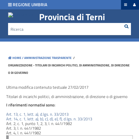
hiudi menu
REGIONE UMBRIA
Provincia di Terni
Rice
Cerca
Disposizioni
generali
Organizzazione
HOME /
AMMINISTRAZIONE TRASPARENTE
/
Consulenti
ORGANIZZAZIONE - TITOLARI DI INCARICHI POLITICI, DI AMMINISTRAZIONE, DI DIREZIONE
e
O DI GOVERNO
collaboratori
Ultima modifica contenuto testuale 27/02/2017
Personale
Titolari di incarichi politici, di amministrazione, di direzione o di governo
I riferimenti normativi sono:
Art. 13, c. 1, lett. a), d.lgs. n. 33/2013
Bandi
Art. 14, c. 1, lett. a), b), c), d), e), f), d.lgs. n. 33/2013
di
Art. 2, c. 1, punto 1, 2, 3, l. n. 441/1982
Art. 3, l. n. 441/1982
concorso
Art. 4, l. n. 441/1982