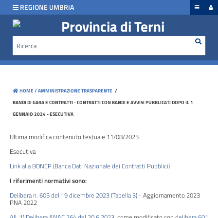
hiudi menu
REGIONE UMBRIA
Provincia di Terni
Rice
Cerca
Disposizioni
generali
Organizzazione
HOME /
AMMINISTRAZIONE TRASPARENTE
/
Consulenti
BANDI DI GARA E CONTRATTI - CONTRATTI CON BANDI E AVVISI PUBBLICATI DOPO IL 1
e
GENNAIO 2024 - ESECUTIVA
collaboratori
Ultima modifica contenuto testuale 11/08/2025
Personale
Esecutiva
Link alla BDNCP (Banca Dati Nazionale dei Contratti Pubblici)
I riferimenti normativi sono:
Bandi
di
Delibera n. 605 del 19 dicembre 2023 (Tabella 3)
- Aggiornamento 2023
PNA 2022
concorso
All. 1) Delibera ANAC 264 del 20.6.2023
, come modificato con
delibera 601