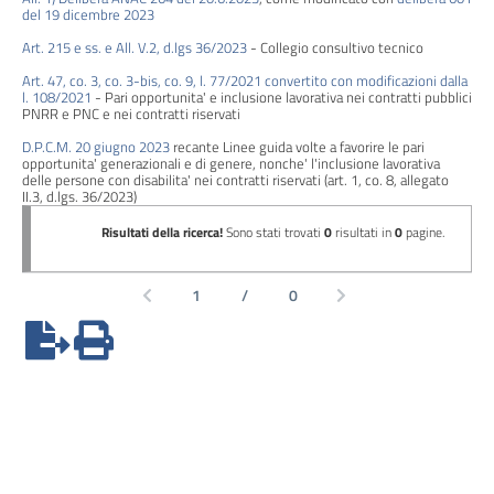
del 19 dicembre 2023
Performance
Art. 215 e ss. e All. V.2, d.lgs 36/2023
- Collegio consultivo tecnico
Enti
Art. 47, co. 3, co. 3-bis, co. 9, l. 77/2021 convertito con modificazioni dalla
l. 108/2021
- Pari opportunita' e inclusione lavorativa nei contratti pubblici
controllati
PNRR e PNC e nei contratti riservati
D.P.C.M. 20 giugno 2023
recante Linee guida volte a favorire le pari
Attività
opportunita' generazionali e di genere, nonche' l'inclusione lavorativa
delle persone con disabilita' nei contratti riservati (art. 1, co. 8, allegato
e
II.3, d.lgs. 36/2023)
procedimenti
Provvedimenti
Bandi
di
gara
e
contratti
Sovvenzioni,