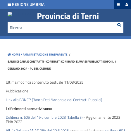
hiudi menu
REGIONE UMBRIA
Provincia di Terni
Rice
Cerca
Disposizioni
generali
Organizzazione
HOME /
AMMINISTRAZIONE TRASPARENTE
/
Consulenti
BANDI DI GARA E CONTRATTI - CONTRATTI CON BANDI E AVVISI PUBBLICATI DOPO IL 1
e
GENNAIO 2024 - PUBBLICAZIONE
collaboratori
Ultima modifica contenuto testuale 11/08/2025
Personale
Pubblicazione
Link alla BDNCP (Banca Dati Nazionale dei Contratti Pubblici)
I riferimenti normativi sono:
Bandi
di
Delibera n. 605 del 19 dicembre 2023 (Tabella 3)
- Aggiornamento 2023
PNA 2022
concorso
All. 1) Delibera ANAC 264 del 20.6.2023
, come modificato con
delibera 601