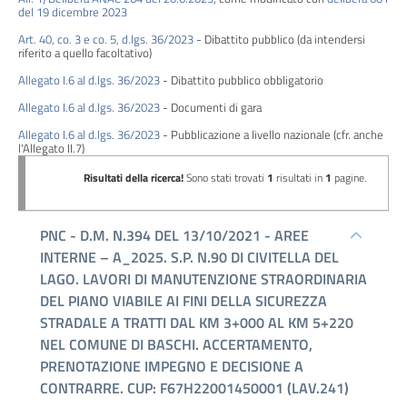
del 19 dicembre 2023
Performance
Art. 40, co. 3 e co. 5, d.lgs. 36/2023
- Dibattito pubblico (da intendersi
riferito a quello facoltativo)
Enti
Allegato I.6 al d.lgs. 36/2023
- Dibattito pubblico obbligatorio
controllati
Allegato I.6 al d.lgs. 36/2023
- Documenti di gara
Attività
Allegato I.6 al d.lgs. 36/2023
- Pubblicazione a livello nazionale (cfr. anche
l'Allegato II.7)
e
procedimenti
Provvedimenti
Bandi
di
gara
e
contratti
Sovvenzioni,