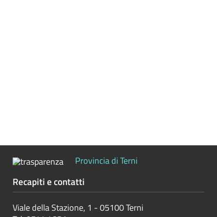
Controlli
sulle
attività
economiche
Servizi
erogati
Pagamenti
dell'amministrazione
Opere
pubbliche
Provincia di Terni
Recapiti e contatti
Pianificazione
e
Viale della Stazione, 1 - 05100 Terni
governo