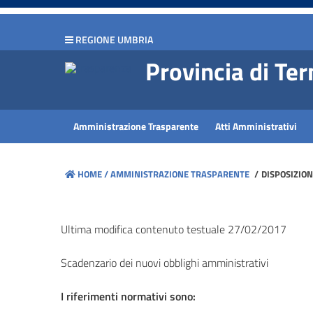
hiudi menu
REGIONE UMBRIA
Disposizioni
Provincia di Ter
generali
Organizzazione
Amministrazione Trasparente
Atti Amministrativi
Consulenti
e
HOME /
AMMINISTRAZIONE TRASPARENTE
/
DISPOSIZION
collaboratori
Personale
Ultima modifica contenuto testuale 27/02/2017
Scadenzario dei nuovi obblighi amministrativi
Bandi
di
I riferimenti normativi sono:
concorso