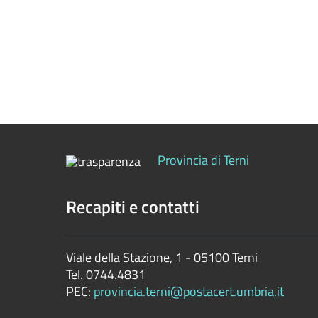
Controlli
sulle
attività
economiche
Servizi
erogati
Pagamenti
Provincia di Terni
dell'amministrazione
Recapiti e contatti
Opere
pubbliche
Viale della Stazione, 1 - 05100 Terni
Tel. 0744.4831
Pianificazione
PEC:
provincia.terni@postacert.umbria.it
e
governo