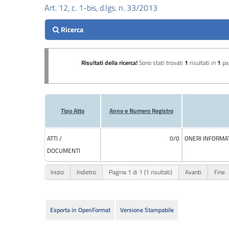
Art. 12, c. 1-bis, d.lgs. n. 33/2013
Performance
Enti
controllati
Attività
e
procedimenti
Provvedimenti
Bandi
di
gara
e
contratti
Sovvenzioni,