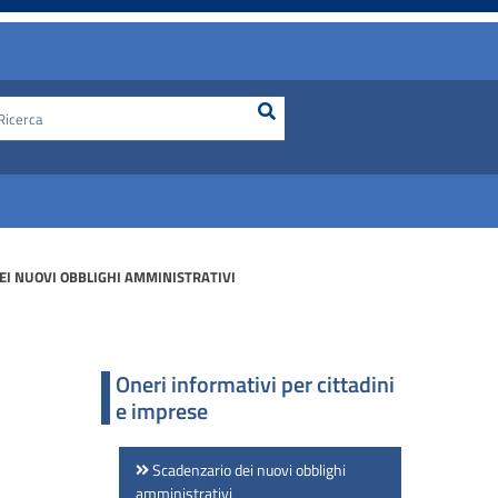
Ricerca
Cerca nel sito
DEI NUOVI OBBLIGHI AMMINISTRATIVI
Oneri informativi per cittadini
e imprese
Scadenzario dei nuovi obblighi
amministrativi